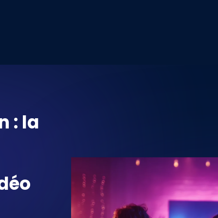
 : la
déo