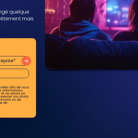
angé quelque
crètement mais
r
nnées afin de vous
s informations
 et ne seront en
exercer vos droits
pression ou de
ue de