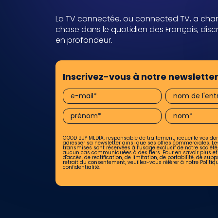
La TV connectée, ou connected TV, a ch
chose dans le quotidien des Français, dis
en profondeur.
Inscrivez-vous à notre newslette
GOOD BUY MEDIA, responsable de traitement, recueille vos do
adresser sa newsletter ainsi que ses offres commerciales. Le
transmises sont réservées à l’usage exclusif de notre société,
aucun cas communiquées à des tiers. Pour en savoir plus et 
d'accès, de rectification, de limitation, de portabilité, de sup
retrait du consentement, veuillez-vous référer à notre
Politiq
confidentialité.