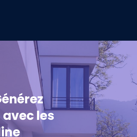
énérez
 avec les
line