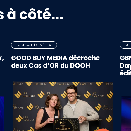
 à côté...
ACTUALITÉS MÉDIA
AC
V,
GOOD BUY MEDIA décroche
GBM
deux Cas d’OR du DOOH
Day
édi