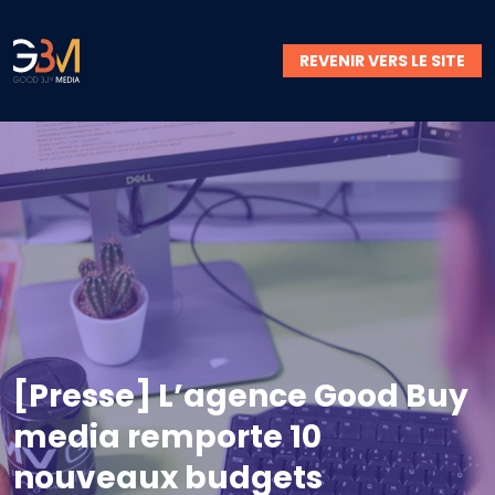
REVENIR VERS LE SITE
[Presse] L’agence Good Buy
media remporte 10
nouveaux budgets