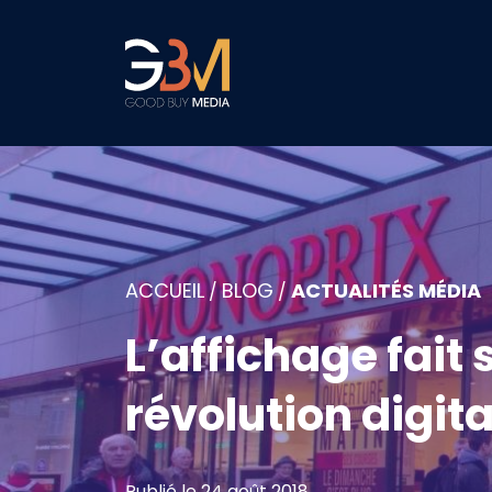
ACCUEIL
BLOG
ACTUALITÉS MÉDIA
/
/
L’affichage fait 
révolution digita
Publié le 24 août 2018