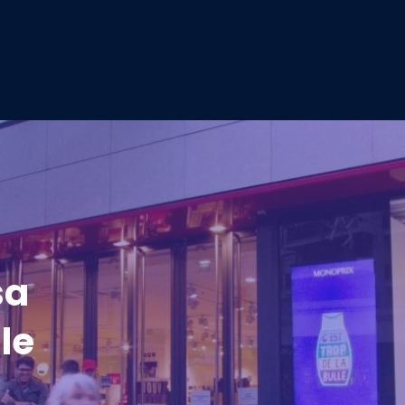
sa
le